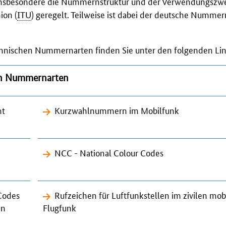
 insbesondere die Nummernstruktur und der Verwendungszwe
ion (
ITU
) geregelt. Teilweise ist dabei der deutsche Numme
chnischen Nummernarten finden Sie unter den folgenden
Li
en Nummernarten
nt
Kurzwahlnummern im Mobilfunk
NCC - National Colour Codes
Codes
Rufzeichen für Luftfunkstellen im zivilen mob
en
Flugfunk