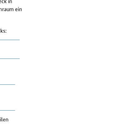
ck in
rnraum ein
nks
:
ilen