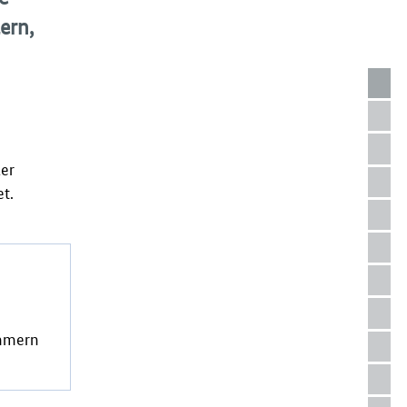
ern,
ler
t.
ummern