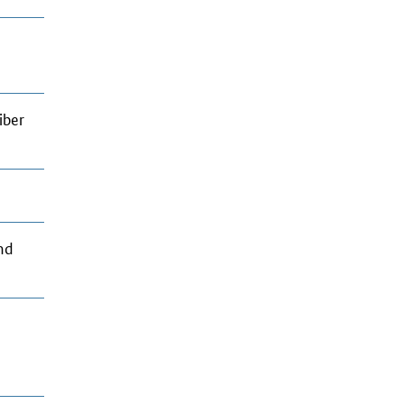
iber
nd