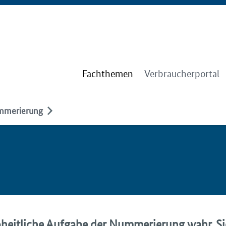
Fachthemen
Verbraucherportal
merierung
heitliche Aufgabe der Nummerierung wahr. Si