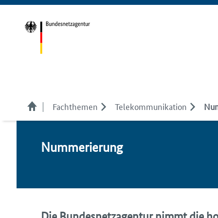
Fachthemen
Telekom­munikation
Num
Num­me­rie­rung
Die Bundesnetzagentur nimmt die ho