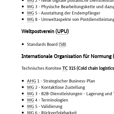
WG
3 - Physische Bearbeitungskette und daz
WG
5 - Ausstattung der Endempfänger
WG
8 - Umweltaspekte von Postdienstleistun
Weltpostverein (
UPU
)
Standards Board (
SB
)
Internationale Organisation für Normung 
Technisches Komitee
TC
315 (
Cold chain logistics
AHG
1 - Strategischer Business-Plan
WG
2 - Kontaktlose Zustellung
WG
3 - B2B-Dienstleistungen - Lagerung und 
WG
4 - Terminologien
WG
5 - Validierung
WG
6 - Rückverfolgbarkeit