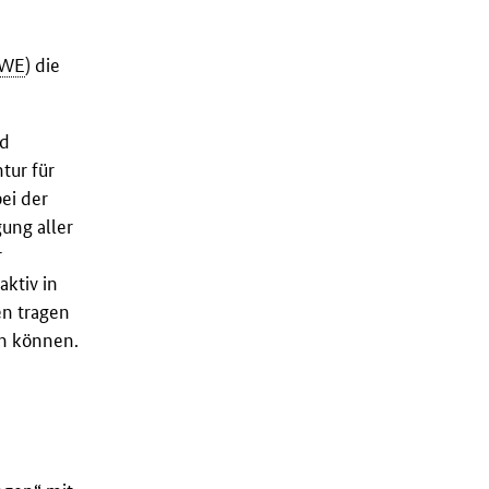
WE
) die
ld
tur für
ei der
ung aller
r
aktiv in
en tragen
in können.
ungen“ mit