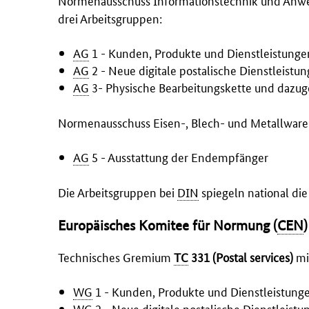
drei Arbeitsgruppen:
AG
1 - Kunden, Produkte und Dienstleistunge
AG
2 - Neue digitale postalische Dienstleistu
AG
3- Physische Bearbeitungskette und dazug
Normenausschuss Eisen-, Blech- und Metallware
AG
5 - Ausstattung der Endempfänger
Die Arbeitsgruppen bei
DIN
spiegeln national die
Europäisches Komitee für Normung (
CEN
)
Technisches Gremium
TC
331 (
Postal services
)
mi
WG
1 - Kunden, Produkte und Dienstleistung
WG
2 - Neue digitale postalische Dienstleist