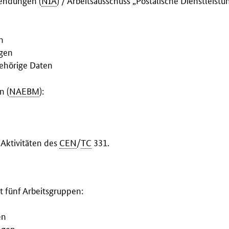
n
ngen
ehörige Daten
n (
NAEBM
):
 Aktivitäten des
CEN
/
TC
331.
t fünf Arbeitsgruppen:
en
ungen