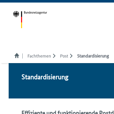
Fachthemen
Post
Standardisierung
Stan­dar­di­sie­rung
Effiziente und funktionierende Postd