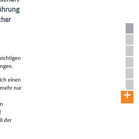
führung
cher
wichtigen
ungen.
ich einen
t mehr nur
en
d
il der