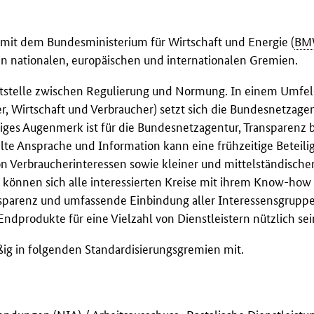
mit dem Bundesministerium für Wirtschaft und Energie (
BM
den nationalen, europäischen und internationalen Gremien.
ittstelle zwischen Regulierung und Normung. In einem Umfe
r, Wirtschaft und Verbraucher) setzt sich die Bundesnetzagen
tiges Augenmerk ist für die Bundesnetzagentur, Transparenz b
te Ansprache und Information kann eine frühzeitige Beteilig
on Verbraucherinteressen sowie kleiner und mittelständische
können sich alle interessierten Kreise mit ihrem
Know-how
ansparenz und umfassende Einbindung aller Interessensgrupp
Endprodukte für eine Vielzahl von Dienstleistern nützlich se
g in folgenden Standardisierungsgremien mit.
endungen (
NIA
) / Arbeitsausschuss „Postalische Dienstleist