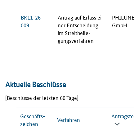
BK11-26-
An­trag auf Er­lass ei­
PHI­LU­NET
009
ner Ent­schei­dung
GmbH
im Streit­bei­le­
gungs­ver­fah­ren
Aktuelle Beschlüsse
[Beschlüsse der letzten 60 Tage]
Geschäfts­
An­trag­stel­l
Ver­fah­ren
zei­chen