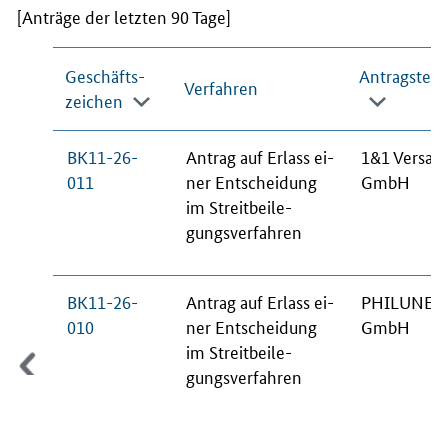
[Anträge der letzten 90 Tage]
Geschäfts­
An­trag­stel­l
Ver­fah­ren
zei­chen
BK11-26-
An­trag auf Er­lass ei­
1&1 Ver­sa­te
011
ner Ent­schei­dung
GmbH
im Streit­bei­le­
gungs­ver­fah­ren
BK11-26-
An­trag auf Er­lass ei­
PHI­LU­NET
010
ner Ent­schei­dung
GmbH
im Streit­bei­le­
gungs­ver­fah­ren