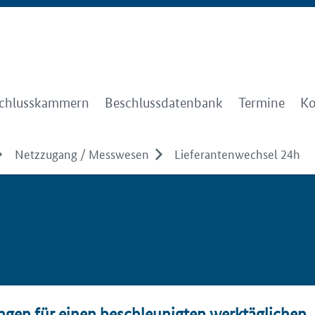
chlusskammern
Beschlussdatenbank
Termine
Ko
Netzzugang / Messwesen
Lieferantenwechsel 24h
ngen für einen beschleunigten werktäglichen