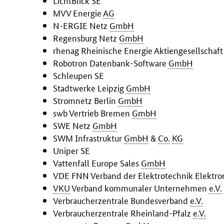
LichtBlick SE
MVV Energie
AG
N-ERGIE Netz
GmbH
Regensburg Netz
GmbH
rhenag Rheinische Energie Aktiengesellschaft
Robotron Datenbank-Software
GmbH
Schleupen SE
Stadtwerke Leipzig
GmbH
Stromnetz Berlin
GmbH
swb Vertrieb Bremen
GmbH
SWE Netz
GmbH
SWM Infrastruktur
GmbH
&
Co.
KG
Uniper SE
Vattenfall Europe Sales
GmbH
VDE FNN Verband der Elektrotechnik Elektro
VKU
Verband kommunaler Unternehmen
e.V.
Verbraucherzentrale Bundesverband
e.V.
Verbraucherzentrale Rheinland-Pfalz
e.V.