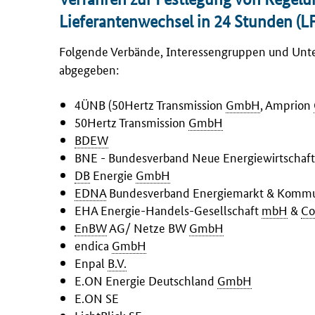
Lieferantenwechsel in 24 Stunden (
Folgende Verbände, Interessengruppen und Un
abgegeben:
4ÜNB (50Hertz Transmission
GmbH
, Amprion
50Hertz Transmission
GmbH
BDEW
BNE - Bundesverband Neue Energiewirtschaf
DB
Energie
GmbH
EDNA
Bundesverband Energiemarkt & Kommu
EHA Energie-Handels-Gesellschaft
mbH
&
Co
EnBW
AG/ Netze BW
GmbH
endica
GmbH
Enpal
B.V.
E.ON Energie Deutschland
GmbH
E.ON SE