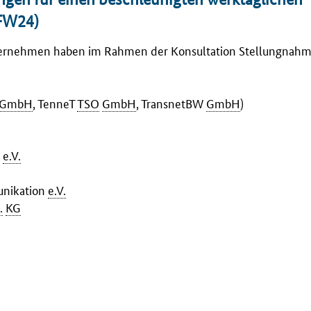
LFW24)
ternehmen haben im Rahmen der Konsultation Stellungnah
GmbH
, TenneT
TSO
GmbH
, TransnetBW
GmbH
)
t
e.V.
nikation
e.V.
.
KG