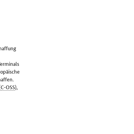
haffung
erminals
ropäische
affen.
(
C-OSS
),