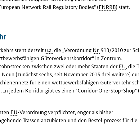
European Network Rail Regulatory Bodies
" (
ENRRB
) statt.
hr
rkehrs steht derzeit
u.a.
die „Verordnung
Nr.
913/2010 zur Sc
ttbewerbsfähigen Güterverkehrskorridor“ in Zentrum.
nbahnstrecken zwischen zwei oder mehr Staaten der
EU
, die
T
 Neun (zunächst sechs, seit November 2015 drei weitere) eu
Schienennetz für einen wettbewerbsfähigen Güterverkehr sch
 In jedem Korridor gibt es einen "
Corridor-One-Stop-Shop
" 
nnten
EU
-Verordnung verpflichtet, enger als bisher
ehende Trassen anzubieten und den Bestellprozess für die