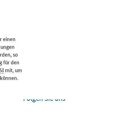
r einen
dungen
rden, so
g für den
SI
mit, um
 können.
Folgen Sie uns