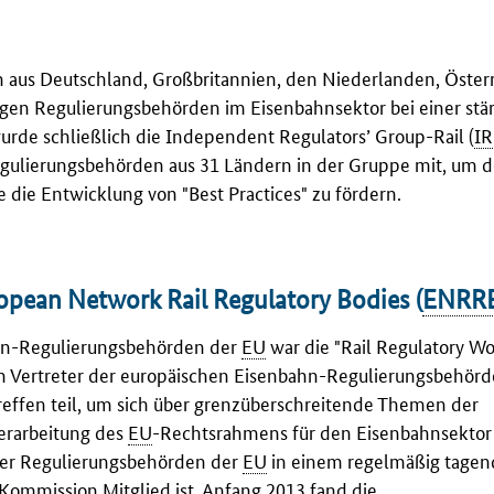
 aus Deutschland, Großbritannien, den Niederlanden, Öster
gigen Regulierungsbehörden im Eisenbahnsektor bei einer stä
urde schließlich die
Independent Regulators’ Group-Rail
(
I
egulierungsbehörden aus 31 Ländern in der Gruppe mit, um 
 die Entwicklung von "
Best Practices
" zu fördern.
opean Network Rail Regulatory Bodies (
ENRR
ahn-Regulierungsbehörden der
EU
war die "
Rail Regulatory W
n Vertreter der europäischen Eisenbahn-Regulierungsbehörd
effen teil, um sich über grenzüberschreitende Themen der
erarbeitung des
EU
-Rechtsrahmens für den Eisenbahnsektor
 der Regulierungsbehörden der
EU
in einem regelmäßig tage
Kommission Mitglied ist. Anfang 2013 fand die