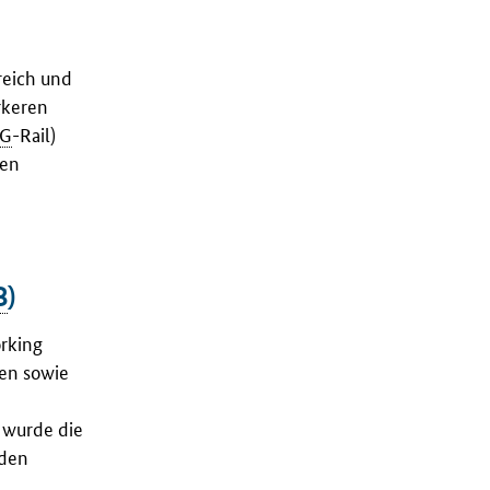
reich und
rkeren
RG
-
Rail
)
den
B
)
orking
en sowie
 wurde die
nden